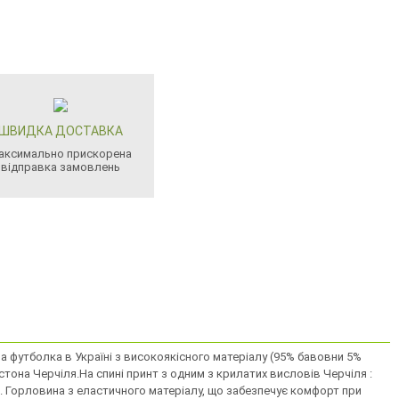
ШВИДКА ДОСТАВКА
аксимально прискорена
відправка замовлень
 футболка в Україні з високоякiсного матерiалу (95% бавовни 5%
нстона Черчiля.На спині принт з одним з крилатих висловiв Черчіля :
а. Горловина з еластичного матеріалу, що забезпечує комфорт при