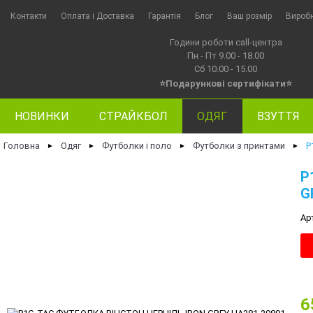
Контакти
Оплата i Доставка
Гарантія
Блог
Ваш розмір
Вироб
Години роботи call-центра
Пн - Пт 9.00 - 18.00
Сб 10.00 - 15.00
⭐Подарункові сертифікати⭐
НОВИНКИ
СТРАЙКБОЛ
ОДЯГ
ВЗУТТЯ
Головна
Одяг
Футболки і поло
Футболки з принтами
P
►
►
►
►
P
G
Ар
6