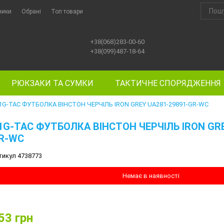
ники
Обрані
Топ товари
+38(068)283-00-60
+38(099)487-18-64
РЮКЗАКИ ТА СУМКИ
ТАКТИЧНЕ СПОРЯДЖЕННЯ
1G-TAC ФУТБОЛКА ВIНСТОН ЧЕРЧIЛЬ IRON GREY UA281-29891-GR-WC
1G-TAC ФУТБОЛКА ВIНСТОН ЧЕРЧIЛЬ IRON GRE
R-WC
тикул 4738773
Немає в наявності
53
грн