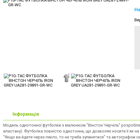
На
Ви
Інформація
Модель однотонної футболки з малюнком "Вiнстон Черчiль" розроблена
еластану). Футболка повністю однотонна, що дозволяє носити її як на в
"Якщо ви йдете через пекло, то не треба зупинятися" та автографом с