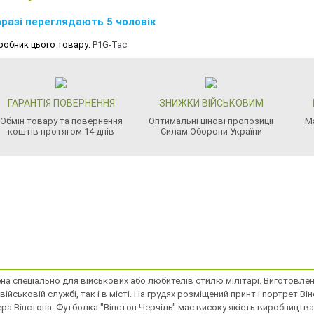
разі переглядають 5 чоловік
робник цього товару:
P1G-Tac
ГАРАНТІЯ ПОВЕРНЕННЯ
ЗНИЖКИ ВІЙСЬКОВИМ
Обмін товару та повернення
Оптимальні цінові пропозиції
М
коштів протягом 14 днів
Силам Оборони України
 спеціально для військових або любителів стилю мілітарі. Виготовлена
ійськовій службі, так і в місті. На грудях розміщений принт і портрет Вi
ера Вiнстона. Футболка "Вiнстон Черчiль" має високу якість виробництв