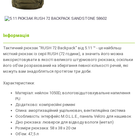
Інформація
Тактичний рюкзак "RUSH 72 Backpack" від 5.11 ™ - це найбільш
місткий рюкзак із серії RUSH (72 години), а значить його можна
використовувати в якості великого штурмового рюкзака, оскільки
його об'єм розрахований на зберігання певної кількості речей, які
можуть вам знадобляться протягом три доби.
Характеристики:
Матеріал: нейлон 1050D, вологовідштовхувальне напилення
PU
Додатково: компресійні ремені
Спина: амортизаційний ущільнювач, вентиляційна система
Особливість: інтерфейс M.O.L.L.E., панель Velcro для нашивок
Дно рюкзака: люверси для відводу вологи (метал)
Розміри рюкзака: 58 х 38 х 20 см
Об'єм: 47,5 л