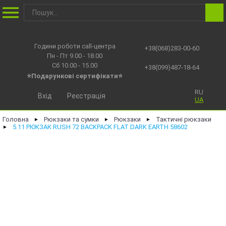
Години роботи call-центра
+38(068)283-00-60
Пн - Пт 9.00 - 18.00
Сб 10.00 - 15.00
+38(099)487-18-64
⭐Подарункові сертифікати⭐
RU
Вхід
Реєстрація
UA
Головна
Рюкзаки та сумки
Рюкзаки
Тактичні рюкзаки
►
►
►
5.11 РЮКЗАК RUSH 72 BACKPACK FLAT DARK EARTH 58602
►