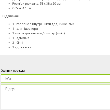
Розміри рюкзака: 58 х 38 х 20 см
Об'єм: 47,5 л
Відділення:
1 - головне з внутрішніми дод. кишенями
1 - для гідратора
1 - мале для оптики / окуляр (фліс)
1 - админка
2 - бічні
1 - для каски
Оцінити продукт