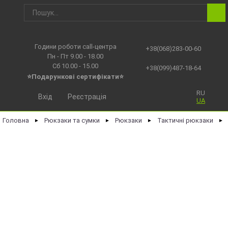
Години роботи call-центра
+38(068)283-00-60
Пн - Пт 9.00 - 18.00
Сб 10.00 - 15.00
+38(099)487-18-64
⭐Подарункові сертифікати⭐
RU
Вхід
Реєстрація
UA
Головна
Рюкзаки та сумки
Рюкзаки
Тактичні рюкзаки
►
►
►
►