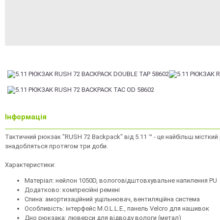
Інформація
Тактичний рюкзак "RUSH 72 Backpack" від 5.11 ™ - це найбільш місткий
знадобляться протягом три доби.
Характеристики:
Матеріал: нейлон 1050D, вологовідштовхувальне напилення PU
Додатково: компресійні ремені
Спина: амортизаційний ущільнювач, вентиляційна система
Особливість: інтерфейс M.O.L.L.E., панель Velcro для нашивок
Дно рюкзака: люверси для відводу вологи (метал)