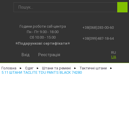
Години роботи call-центра
+38(068)283-00-60
Пн - Пт 9.00 - 18.00
Сб 10.00 - 15.00
+38(099)487-18-64
⭐Подарункові сертифікати⭐
RU
Вхід
Реєстрація
UA
Головна
Одяг
Штани та ремені
Тактичні штани
►
►
►
►
5.11 ШТАНИ TACLITE TDU PANTS BLACK 74280