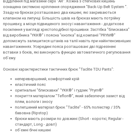
відділення під магазини серії "AR". Кожна з стегнових кишень
оснащена системою кріплення спорядження "Back-Up Belt System ".
Ззаду на брюках розташовано два кишені, які закриваються
клапаном на липучці. Більшість швів на брюках мають потрійну
прошивку, а місця підвищеного зносу і навантаження - додаткове
посилення у вигляді хрестоподібної прошивки. Застібка "блискавка"
від виробника "YKK®" і поясна "кнопка" від компанії "PRYM®"
допоможуть залишитися штанів на талії навіть при найінтенсивніших
навантаженнях. Усередині пояса розташовані дві підрезінені
вставки з боків, які виконують функцію автоматичного регулювання
об`єму.
Основні характеристики тактичних брюк "Taclite TDU Pants":
неперевершений, комфортний крій
еластичний пояс
оригінальні "блискавки" "YKK®" і гудзик "Prym®"
покриття матеріалом "Teflon®", який забезпечує захист від
плям, вологи і зносу
полегшений матеріал брюк "Taclite" - 65% поліестер / 35%
бавовна (Ripstop)
брюки мають розміри по довжині (Short - короткі, Regular -
стандарт, Long - довгі)
об`ємні бічні кишені