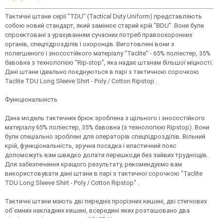
Тактичні штани серії "TDU" (Tactical Duty Uniform) представляють
собою новий стандарт, який замінює старий крій "BDU". Вони були
спроектовані з урахуванням сучасних потреб правоохоронних
органів, спецпідрозділів і охоронців. Виготовлені вони з
полегшеного і зносостійкого матеріалу "Taclite" - 65% поліестер, 35%
бавовна з технологією "Rip-stop", яка надає штанам більшої міцності.
Дані штани ідеально поєднуються в парі з тактичною сорочкою
Taclite TDU Long Sleeve Shirt - Poly / Cotton Ripstop .
Функціональність
Дана модель тактичних брюк зроблена з щільного і зносостійкого
матеріалу 65% поліестер, 35% бавовна (з технологією Ripstop). Вони
були спеціально зроблені для операторів спецпідрозділів. Вільний
крій, функціональність, зручна посадка і еластичний пояс
допоможуть вам швидко долати перешкоди без зайвих труднощів.
Для забезпечення кращого результату, рекомендуємо вам
використовувати дані штани в парі з тактичної сорочкою "Taclite
TDU Long Sleeve Shirt - Poly / Cotton Ripstop" .
Тактичні штани мають дві передніх прорізних кишені, дві стегнових
об`ємних накладних кишені, всередині яких розташовано два