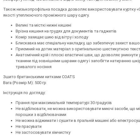
Також низькопрофільна посадка дозволяє використовувати куртку «
якості утеплюючого проміжного шару одягу.
Великі та місткі нижні кишені
Врізна кишеня на грудях для документів та гаджетів
Комір захищає шию від вітру і холоду
Блискавка має спеціальну накладку, що забезпечує захист вашо
Приємний на дотик матеріал з оригінальною шестикутною тек
Анатомічний крій і плоскі еластичні шви, що дозволяє уникнути
тканини під зовнішніми шарами одягу і запобігти натиранню шкі
тривалого носіння
Зшито британськими нитками COATS
Вага (Розмір М): 500 гр
Інструкція по догляду:
Прання при максимальній температурі 30 градусів
Не відбілювати, не можна використовувати миючі засоби, що мі
порошки з відбілювачами
Не можна віджимати і сушити в пральній машині або електросу
Не прасувати
Не застосовувати хімчистку