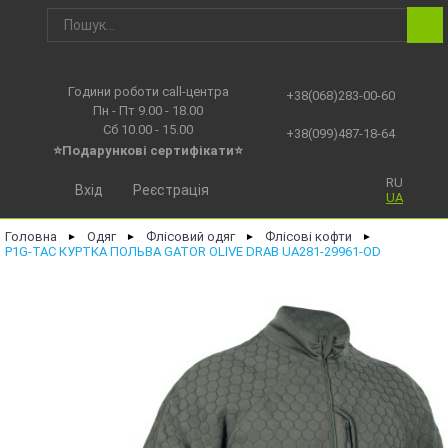
Години роботи call-центра
+38(068)283-00-60
Пн - Пт 9.00 - 18.00
Сб 10.00 - 15.00
+38(099)487-18-64
⭐Подарункові сертифікати⭐
RU
Вхід
Реєстрація
UA
Головна
Одяг
Флісовий одяг
Флісові кофти
►
►
►
►
P1G-TAC КУРТКА ПОЛЬВА GATOR OLIVE DRAB UA281-29961-OD