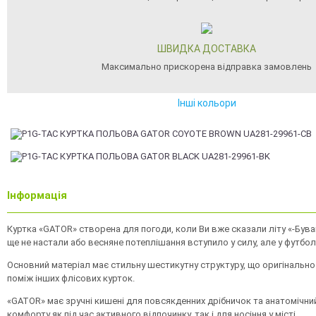
ШВИДКА ДОСТАВКА
Максимально прискорена відправка замовлень
Інші кольори
Інформація
Куртка «GATOR» створена для погоди, коли Ви вже сказали літу «-Бувай
ще не настали або весняне потеплішання вступило у силу, але у футбо
Основний матеріал має стильну шестикутну структуру, що оригінальн
поміж інших флісових курток.
«GATOR» має зручні кишені для повсякденних дрібничок та анатомічни
комфорту як під час активного відпочинку, так і для носіння у місті.