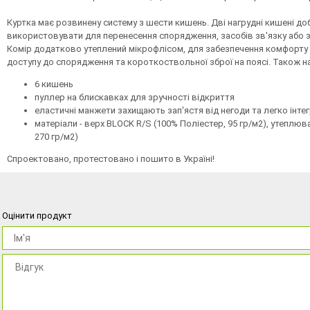
Куртка має розвинену систему з шести кишень. Дві нагрудні кишені доб
використовувати для перенесення спорядження, засобів зв'язку або зіг
Комір додатково утеплений мікрофлісом, для забезпечення комфорту 
доступу до спорядження та короткоствольної зброї на поясі. Також на
6 кишень
пуллер на блискавках для зручності відкриття
еластичні манжети захищають зап'ястя від негоди та легко інте
матеріали - верх BLOCK R/S (100% Поліестер, 95 гр/м2), утеплюва
270 гр/м2)
Спроектовано, протестовано і пошито в Україні!
Оцінити продукт