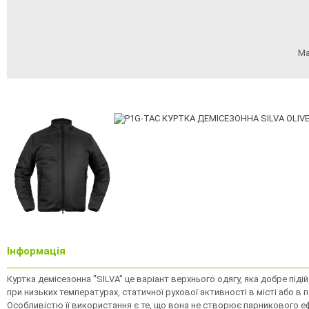
Ма
Інформація
Куртка демісезонна "SILVA" це варіант верхнього одягу, яка добре піді
при низьких температурах, статичної рухової активності в місті або в 
Особливістю її використання є те, що вона не створює парникового е