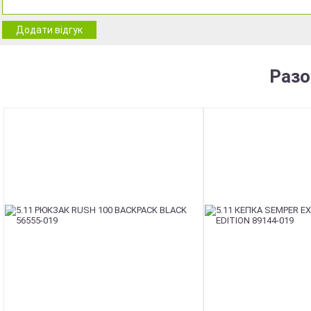
Додати відгук
Разо