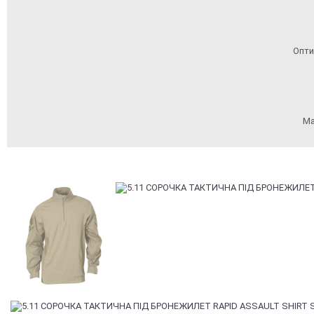
Опти
Ма