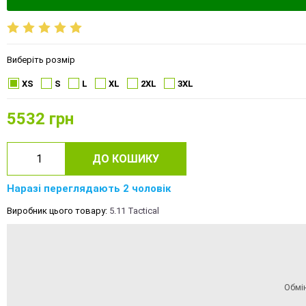
Виберіть розмір
XS
S
L
XL
2XL
3XL
5532
грн
ДО КОШИКУ
Наразі переглядають 2 чоловік
Виробник цього товару:
5.11 Tactical
Обмі