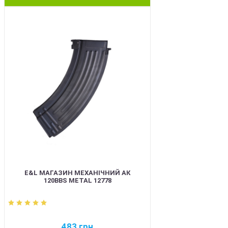
BEST
E&L МАГАЗИН МЕХАНІЧНИЙ АК
120BBS METAL 12778
483
грн