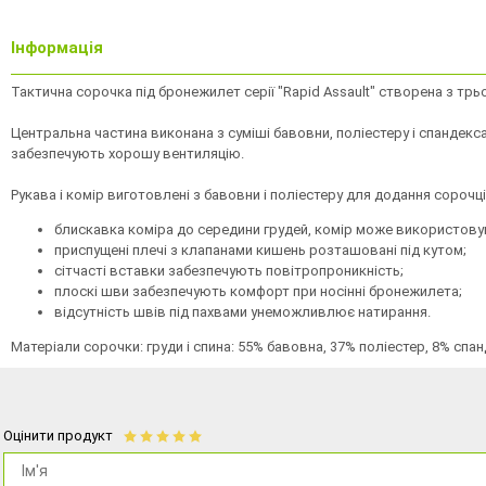
Інформація
Тактична сорочка під бронежилет серії "Rapid Assault" створена з тр
Центральна частина виконана з суміші бавовни, поліестеру і спандекса 
забезпечують хорошу вентиляцію.
Рукава і комір виготовлені з бавовни і поліестеру для додання сорочц
блискавка коміра до середини грудей, комір може використовув
приспущені плечі з клапанами кишень розташовані під кутом;
сітчасті вставки забезпечують повітропроникність;
плоскі шви забезпечують комфорт при носінні бронежилета;
відсутність швів під пахвами унеможливлює натирання.
Матеріали сорочки: груди і спина: 55% бавовна, 37% поліестер, 8% спанд
Оцінити продукт