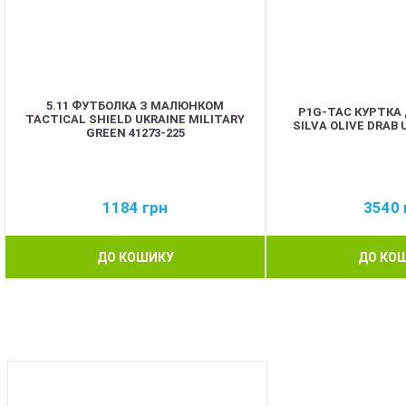
5.11 ФУТБОЛКА З МАЛЮНКОМ
P1G-TAC КУРТКА
TACTICAL SHIELD UKRAINE MILITARY
SILVA OLIVE DRAB 
GREEN 41273-225
1184
грн
3540
ДО КОШИКУ
ДО КО
BEST