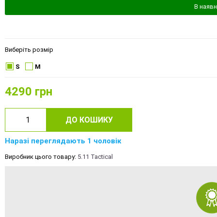
В наявн
Виберіть розмір
S
M
4290
грн
ДО КОШИКУ
Наразі переглядають 1 чоловік
Виробник цього товару:
5.11 Tactical