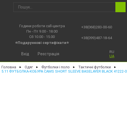
Години роботи call-центра
+38(068)283-00-60
Пн - Пт 9.00 - 18.00
Сб 10.00 - 15.00
+38(099)487-18-64
⭐Подарункові сертифікати⭐
RU
Вхід
Реєстрація
UA
Головна
Одяг
Футболки і поло
Тактичні футболки
►
►
►
►
5.11 ФУТБОЛКА-КОБУРА CAMS SHORT SLEEVE BASELAYER BLACK 41222-0