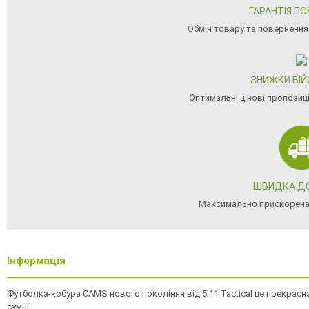
ГАРАНТІЯ П
Обмін товару та повернення
ЗНИЖКИ ВІ
Оптимальні цінові пропозиц
ШВИДКА Д
Максимально прискорена
Інформація
Футболка-кобура CAMS нового покоління від 5.11 Tactical це прекрасн
сумці.