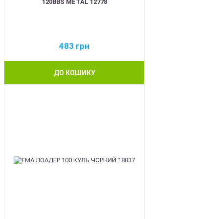
120BBS METAL 12778
483
грн
ДО КОШИКУ
BEST