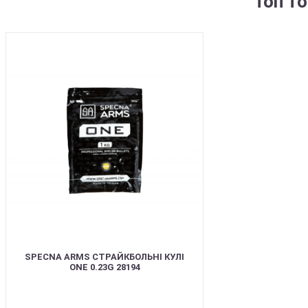
Топ т
BEST
SPECNA ARMS СТРАЙКБОЛЬНІ КУЛІ
ONE 0.23G 28194