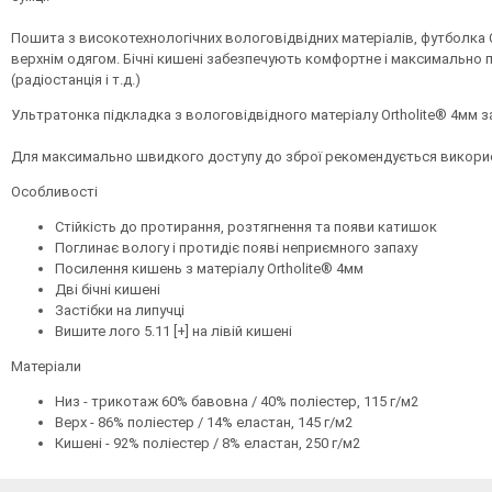
Пошита з високотехнологічних вологовідвідних матеріалів, футболка
верхнім одягом. Бічні кишені забезпечують комфортне і максимально 
(радіостанція і т.д.)
Ультратонка підкладка з вологовідвідного матеріалу Ortholite® 4мм 
Для максимально швидкого доступу до зброї рекомендується викорис
Особливості
Стійкість до протирання, розтягнення та появи катишок
Поглинає вологу і протидіє появі неприємного запаху
Посилення кишень з матеріалу Ortholite® 4мм
Дві бічні кишені
Застібки на липучці
Вишите лого 5.11 [+] на лівій кишені
Матеріали
Низ - трикотаж 60% бавовна / 40% поліестер, 115 г/м2
Верх - 86% поліестер / 14% еластан, 145 г/м2
Кишені - 92% поліестер / 8% еластан, 250 г/м2