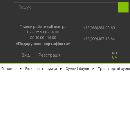
Години роботи call-центра
+38(068)283-00-60
Пн - Пт 9.00 - 18.00
Сб 10.00 - 15.00
+38(099)487-18-64
⭐Подарункові сертифікати⭐
RU
Вхід
Реєстрація
UA
Головна
Рюкзаки та сумки
Сумки і баули
Транспортні сумк
►
►
►