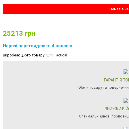
Немає в на
25213
грн
Наразі переглядають 4 чоловік
Виробник цього товару:
5.11 Tactical
ГАРАНТІЯ П
Обмін товару та повернення
ЗНИЖКИ ВІ
Оптимальні цінові пропозиц