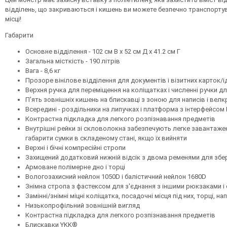
відділень, що закриваються і кишень ви можете безпечно транспортуват
місці!
Габарити
Основне відділення - 102 см В х 52 см Д х 41.2 см Г
Загальна місткість - 190 літрів
Вага - 8,6 кг
Прозоре вінілове відділення для документів і візитних карток/
Верхня ручка для переміщення на коліщатках і численні ручки дл
П'ять зовнішніх кишень на блискавці з зоною для написів і вел
Всередині - роздільники на липучках і платформа з інтерфейсом
Контрастна підкладка для легкого розпізнавання предметів
Внутрішні рейки зі скловолокна забезпечують легке завантаже
габарити сумки в складеному стані, якщо їх вийняти
Верхні і бічні компресійні стропи
Захищений додатковий нижній відсік з двома ременями для збер
Армоване полімерне дно і торці
Вологозахисний нейлон 1050D і балістичний нейлон 1680D
Знімна стропа з фастексом для з'єднання з іншими рюкзаками і
Замінні/знімні міцні коліщатка, посадочні місця під них, торці, на
Низькопрофільний зовнішній вигляд
Контрастна підкладка для легкого розпізнавання предметів
Блискавки YKK®