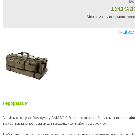
ШВИДКА Д
Максимально прискорена
Інші ко
Інформація
Уявіть стару-добру сумку CAMS™ 2.0, яка стала ще більш міцною, надій
найбільш місткої сумки для відряджень або подорожей.
Цей монстр має захисну вставку з поліетилену, яка захистить вміст ві