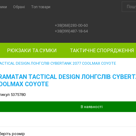
ники
Обрані
Топ товари
+38(068)283-00-60
+38(099)487-18-64
РЮКЗАКИ ТА СУМКИ
ТАКТИЧНЕ СПОРЯДЖЕННЯ
ACTICAL DESIGN ЛОНГСЛІВ CYBERTANK 2077 COOLMAX COYOTE
RAMATAN TACTICAL DESIGN ЛОНГСЛІВ CYBERT
OOLMAX COYOTE
тикул 5375780
В наявності
беріть розмір