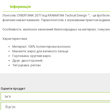
Інформація
Лонгслів CYBERTANK 2077 від KRAMATAN Tactical Design ™, - це футбол
фізичних навантаженнях. Термолонгслів з агресивним принтом відмінно
Особливість: малюнок нанесений безпосередньо на матеріал, тому він 
Характеристики:
Матеріал: 100% поліестерове волокно
Манжети: виріз для великого пальця
Горловина: круглий виріз
Друк: двосторонній
Тип рукава: реглан
Оцінити продукт