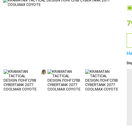
7
На
Ви