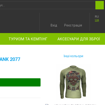
RU
UA
Вхід
Реєстрація
ТУРИЗМ ТА КЕМПІНГ
АКСЕСУАРИ ДЛЯ ЗБРОЇ
Інші кольори
ANK 2077