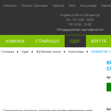
Контакти
Оплата i Доставка
Гарантія
Блог
Ваш розмір
Вироб
Години роботи call-центра
Пн - Пт 9.00 - 18.00
Сб 10.00 - 15.00
⭐Подарункові сертифікати⭐
НОВИНКИ
СТРАЙКБОЛ
ОДЯГ
ВЗУТТЯ
Головна
Одяг
Футболки і поло
Лонгсліви
KRAMATAN T
►
►
►
►
K
C
Ар
Ви