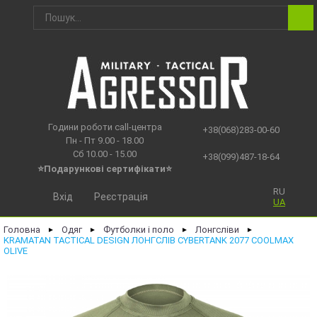
Години роботи call-центра
+38(068)283-00-60
Пн - Пт 9.00 - 18.00
Сб 10.00 - 15.00
+38(099)487-18-64
⭐Подарункові сертифікати⭐
RU
Вхід
Реєстрація
UA
Головна
Одяг
Футболки і поло
Лонгсліви
►
►
►
►
KRAMATAN TACTICAL DESIGN ЛОНГСЛІВ CYBERTANK 2077 COOLMAX
OLIVE