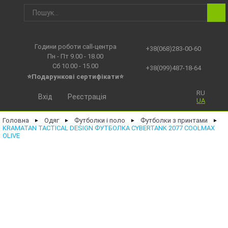
Години роботи call-центра
+38(068)283-00-60
Пн - Пт 9.00 - 18.00
Сб 10.00 - 15.00
+38(099)487-18-64
⭐Подарункові сертифікати⭐
RU
Вхід
Реєстрація
UA
Головна
Одяг
Футболки і поло
Футболки з принтами
►
►
►
►
KRAMATAN TACTICAL DESIGN ФУТБОЛКА CYBERTANK 2077 COOLMAX
OLIVE