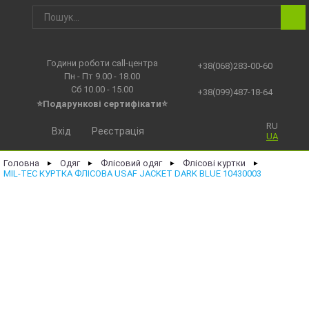
Години роботи call-центра
+38(068)283-00-60
Пн - Пт 9.00 - 18.00
Сб 10.00 - 15.00
+38(099)487-18-64
⭐Подарункові сертифікати⭐
RU
Вхід
Реєстрація
UA
Головна
Одяг
Флісовий одяг
Флісові куртки
►
►
►
►
MIL-TEC КУРТКА ФЛІСОВА USAF JACKET DARK BLUE 10430003