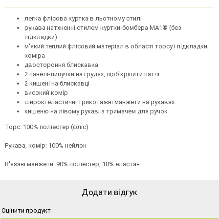
легка флісова куртка в льотному стилі
рукава натхненні стилем куртки-бомбера MA1® (без
підкладки)
м'який теплий флісовий матеріал в області торсу і підкладки
коміра
двостороння блискавка
2 панелі-липучки на грудях, щоб кріпити патчі
2 кишені на блискавці
високий комір
широкі еластичні трикотажні манжети на рукавах
кишеню на лівому рукаві з тримачем для ручок
Торс: 100% поліестер (фліс)
Рукава, комір: 100% нейлон
В'язані манжети: 90% поліестер, 10% еластан
Додати відгук
Оцінити продукт