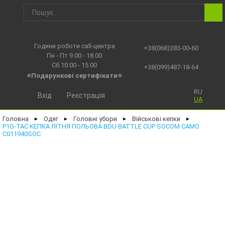
Години роботи call-центра
+38(068)283-00-60
Пн - Пт 9.00 - 18.00
Сб 10.00 - 15.00
+38(099)487-18-64
⭐Подарункові сертифікати⭐
RU
Вхід
Реєстрація
UA
Головна
Одяг
Головні убори
Військові кепки
►
►
►
►
P1G-TAC КЕПКА ЛІТНЯ ПОЛЬОВА BDU BATTLE CUP SOCOM CAMO
C011940SOC