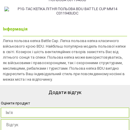
Інформація
Легка польова кепка Battle Cap. Легка польова кепка класичного
військового крою BDU. Найбільш популярна модель польової кепки
в світі. Козирок і шість вентиляційних отворів захистять Вас від
літнього сонця та спеки. Польова кепка може використовуватись,
як військовими і правоохоронцями, так і охоронними структурами,
мисливцями, рибалками і туристами. Польова кепка BDU вигідно
підкреслить Ваш індивідуальний стиль при повсякденному носінні в
межах міста і на відпочинку.
Додати відгук
Оцінити продукт