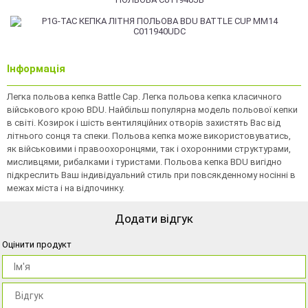
Інформація
Легка польова кепка Battle Cap. Легка польова кепка класичного
військового крою BDU. Найбільш популярна модель польової кепки
в світі. Козирок і шість вентиляційних отворів захистять Вас від
літнього сонця та спеки. Польова кепка може використовуватись,
як військовими і правоохоронцями, так і охоронними структурами,
мисливцями, рибалками і туристами. Польова кепка BDU вигідно
підкреслить Ваш індивідуальний стиль при повсякденному носінні в
межах міста і на відпочинку.
Додати відгук
Оцінити продукт