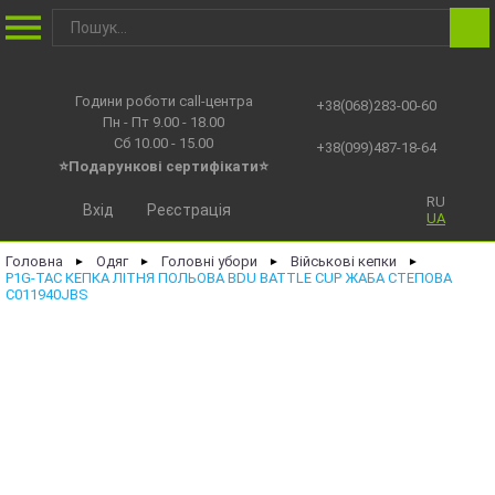
Години роботи call-центра
+38(068)283-00-60
Пн - Пт 9.00 - 18.00
Сб 10.00 - 15.00
+38(099)487-18-64
⭐Подарункові сертифікати⭐
RU
Вхід
Реєстрація
UA
Головна
Одяг
Головні убори
Військові кепки
►
►
►
►
P1G-TAC КЕПКА ЛІТНЯ ПОЛЬОВА BDU BATTLE CUP ЖАБА СТЕПОВА
C011940JBS