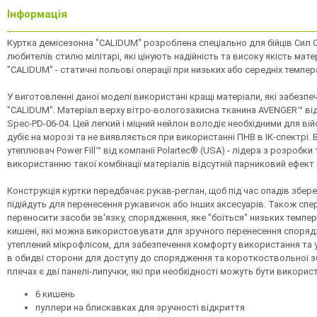
Інформація
Куртка демісезонна "CALIDUM" розроблена спеціально для бійців Сил Сп
любителів стилю мілітарі, які цінують надійність та високу якість ма
"CALIDUM" - статичні польові операції при низьких або середніх темпер
У виготовленні даної моделі використані кращі матеріали, які забезпе
"CALIDUM". Матеріал верху вітро-вологозахисна тканина AVENGER™ від
Spec-PD-06-04. Цей легкий і міцний нейлон володіє необхідними для ві
дубіє на морозі та не виявляється при використанні ПНВ в ІК-спектрі.
утеплювач Power Fill™ від компанії Polartec® (USA) - лідера з розробк
використанню такої комбінації матеріалів відсутній парниковий ефект 
Конструкція куртки передбачає рукав-реглан, щоб під час опадів зберег
підійдуть для перенесення рукавичок або інших аксесуарів. Також спере
переносити засоби зв'язку, спорядження, яке "боїться" низьких темпера
кишені, які можна використовувати для зручного перенесення споряд
утеплений мікрофлісом, для забезпечення комфорту використання та 
в обидві сторони для доступу до спорядження та короткоствольної збр
плечах є дві панелі-липучки, які при необхідності можуть бути використ
6 кишень
пуллери на блискавках для зручності відкриття