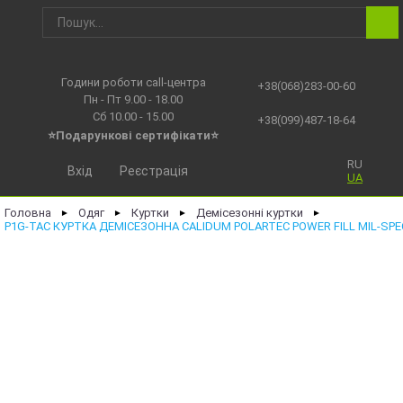
Години роботи call-центра
+38(068)283-00-60
Пн - Пт 9.00 - 18.00
Сб 10.00 - 15.00
+38(099)487-18-64
⭐Подарункові сертифікати⭐
RU
Вхід
Реєстрація
UA
Головна
Одяг
Куртки
Демісезонні куртки
►
►
►
►
P1G-TAC КУРТКА ДЕМІСЕЗОННА CALIDUM POLARTEC POWER FILL MIL-SPEC